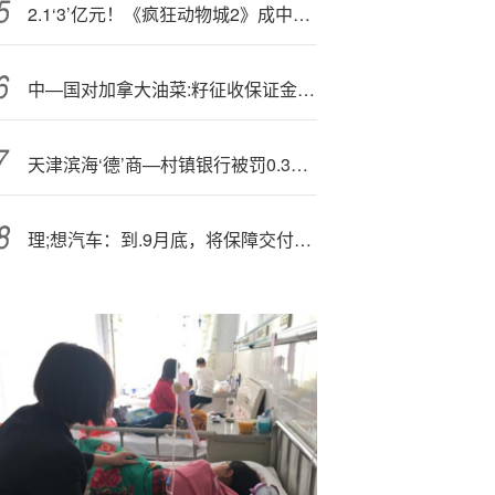
2.1‘3’亿元！《疯狂动物城2》成中国影史进口动画电影单日票房冠军
中—国对加拿大油菜:籽征收保证金，“加拿大震惊了，得抓紧找中国啊”
天津滨海‘德’商—村镇银行被罚0.3万元：未按规定收兑停止流通的人民币
理;想汽车：到.9月底，将保障交付超过8000台理想i8