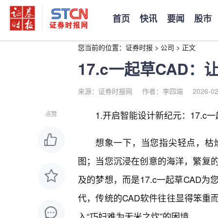
首页
快讯
要闻
股市
您当前的位置：
证券时报
>
公司
>
正文
17.c一起草CAD
来源：证券时报网
作者：李四端
2026-02
1.开启智能设计新纪元：17.c
点赞
想象一下，当您指尖轻点，枯
图；当您沉浸在创意的海洋，繁复
及的梦想，而是17.c一起草CAD
代，传统的CAD软件往往显得笨重
入“巧妇难为无米之炊”的困境。