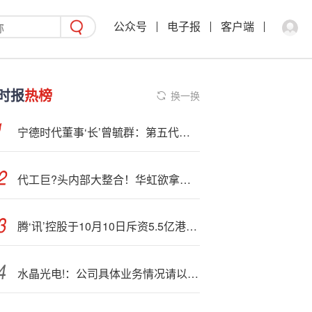
公众号
电子报
客户端
时报
热榜
换一换
宁德时代董事‘长’曾毓群：第五代磷;酸铁锂电池已开始量产
代工巨?头内部大整合！华虹欲拿下华力微控股权，继续豪赌成熟制程
腾‘讯’控股于10月10日斥资5.5亿港元回购83.9万股
水晶光电!：公司具体业务情况请以公司披露的信息为准