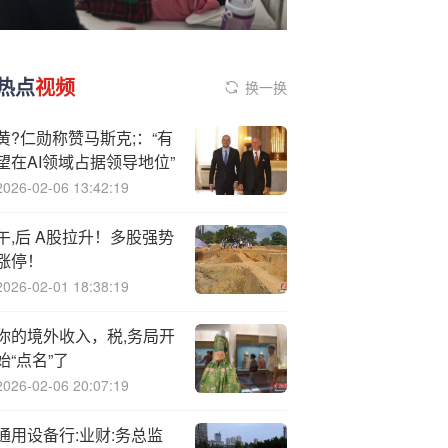
热点
视频
换一换
黄?仁勋称赞马斯克;：“有
望在AI领域占据领导地位”
2026-02-06 13:42:19
午,后 A股拉升！多股强势
涨停！
2026-02-01 18:38:19
你的境外收入，税,务局开
始“点名”了
2026-02-06 20:07:19
通用设备行:业财:务总监