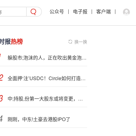
公众号
电子报
客户端
时报
热榜
换一换
躲股市;泡沫的人，正在吹出黄金泡沫‘？’
全面押‘注’USDC！Circle如何打造稳定币第一股？
中;持股,份第一大股东或将变更，长江环保集团将不再持有公司股份
刚刚，中东!土豪去港股IPO了