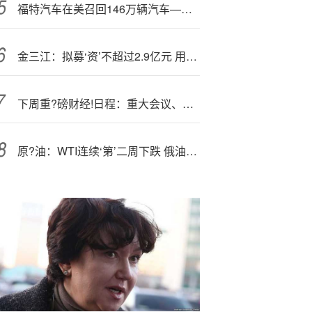
福特汽车在美召回146万辆汽车—，今年召回次数已达88次
金三江：拟募‘资’不超过2.9亿元 用于二氧化硅生产基地建设项目
下周重?磅财经!日程：重大会议、重磅数据，关键时刻开启了
原?油：WTI连续‘第’二周下跌 俄油制裁及供应过剩担忧令市场承压