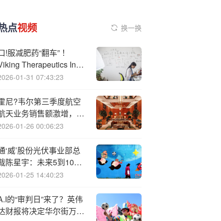
热点
视频
换一换
口!服减肥药“翻车” ！
Viking Therapeutics Inc.
股价闪崩42% 空头一夜血
2026-01-31 07:43:23
赚5.21亿美元
霍尼?韦尔第三季度航空
航天业务销售额激增，分
拆计划稳步推进
2026-01-26 00:06:23
通‘威’股份光伏事业部总
裁陈星宇：未来5到10
年， 几乎全国所有地方都
2026-01-25 14:40:23
能实现光储平价
A.I的“审判日”来了？英伟
达财报将决定华尔街万亿