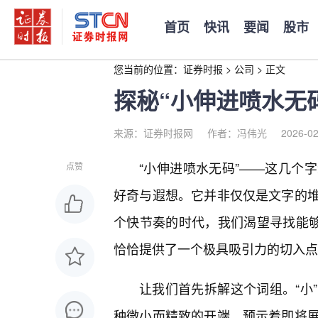
首页
快讯
要闻
股市
您当前的位置：
证券时报
>
公司
>
正文
探秘“小伸进喷水无
来源：证券时报网
作者：冯伟光
2026-02
“小伸进喷水无码”——这几个
点赞
好奇与遐想。它并非仅仅是文字的
个快节奏的时代，我们渴望寻找能够
恰恰提供了一个极具吸引力的切入点
让我们首先拆解这个词组。“小
种微小而精致的开端，预示着即将