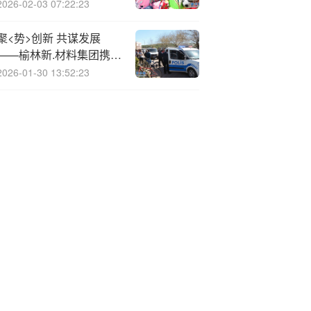
赌注“生死”
2026-02-03 07:22:23
聚<势>创新 共谋发展
——榆林新.材料集团携手
中南大学、科大讯飞开展
2026-01-30 13:52:23
产学研合作